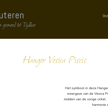
uteren
Onz
 gesmeed tot Tijdloze
Hanger Vesica Piscis
Het symbool in deze Hanger,
weergave van de Vesica Pis
midden van de vorige cirkel.
harmonie 