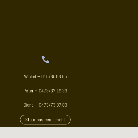
oudsmid

Winkel – 015/65.96.55
Peter – 0473/37.19.33
Diane – 0473/73.87.83
Stuur ons een bericht