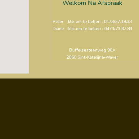
Welkom Na Afspraak
Peter - klik om te bellen : 0473/37.19.33
Diane - klik om te bellen : 0473/73.87.83
Duffelsesteenweg 96A
2860 Sint-Katelijne-Waver