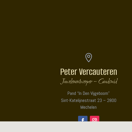
Peter V
Juweli

Peter Vercauteren
Juwelenontwerper – Goudsmid
Pand “In Den Vijgeboom”
Sint-Katelijnestraat 23 – 2800
Mechelen