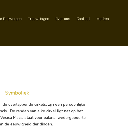
e Ontwerpen
Trouwringen
Over ons
Contact
Merken
Symboliek
 de overlappende cirkels, zijn een persoonlijke
cis. De randen van elke cirkel ligt net op het
 Vesica Piscis staat voor balans, wedergeboorte,
en de eeuwigheid der dingen.