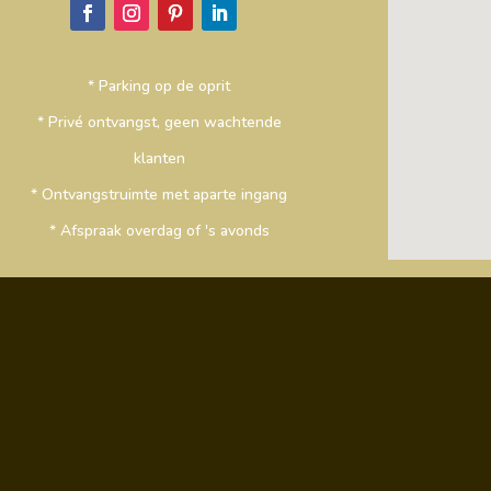
* Parking op de oprit
* Privé ontvangst, geen wachtende
klanten
* Ontvangstruimte met aparte ingang
* Afspraak overdag of 's avonds