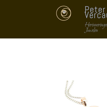
Peter
Verca
Herinneringen
Juwelen