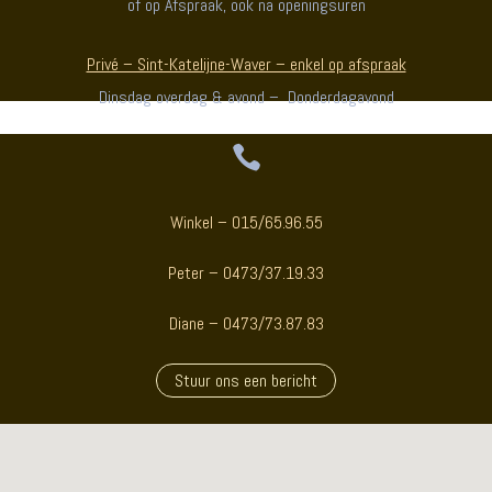
of op Afspraak, ook na openingsuren
Privé – Sint-Katelijne-Waver – enkel op afspraak
Dinsdag overdag & avond – Donderdagavond

Winkel – 015/65.96.55
Peter – 0473/37.19.33
Diane – 0473/73.87.83
Stuur ons een bericht