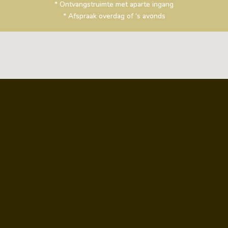
* Ontvangstruimte met aparte ingang
* Afspraak overdag of 's avonds
Welkom op afspraak
Peter - klik om te bellen : 0473/37.19.33
Diane - klik om te bellen : 0473/73.87.83