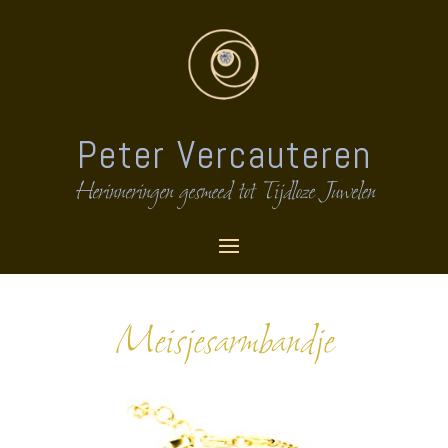
Peter Vercauteren
Herinneringen gesmeed tot Tijdloze Juwelen
Meisjesarmbandje