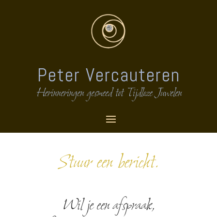
Peter Vercauteren
Herinneringen gesmeed tot Tijdloze Juwelen
Stuur een bericht.
Wil je een afspraak,