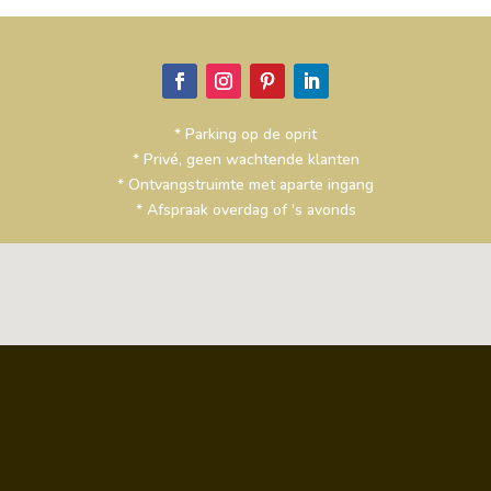
* Parking op de oprit
* Privé, geen wachtende klanten
* Ontvangstruimte met aparte ingang
* Afspraak overdag of 's avonds