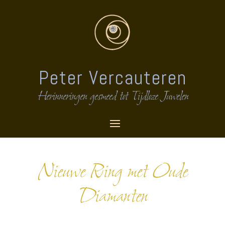
Peter Vercauteren
Herinneringen gesmeed tot Tijdloze Juwelen
Nieuwe Ring met Oude
Diamanten