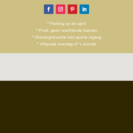
* Parking op de oprit
* Privé, geen wachtende klanten
* Ontvangstruimte met aparte ingang
* Afspraak overdag of 's avonds