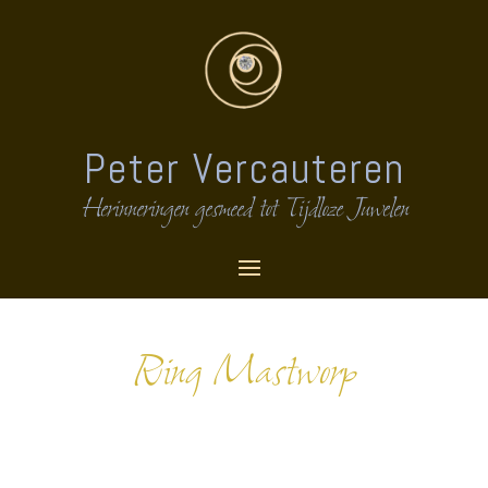
Peter Vercauteren
Herinneringen gesmeed tot Tijdloze Juwelen
Ring Mastworp