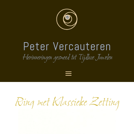
Peter Vercauteren
Herinneringen gesmeed tot Tijdloze Juwelen
Ring met Klassieke Zetting