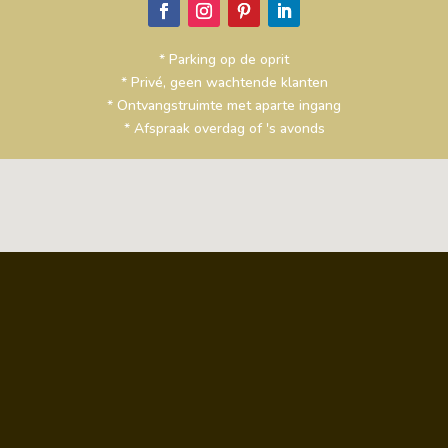
* Parking op de oprit
* Privé, geen wachtende klanten
* Ontvangstruimte met aparte ingang
* Afspraak overdag of 's avonds