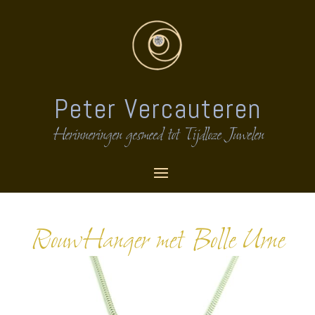
Peter Vercauteren
Herinneringen gesmeed tot Tijdloze Juwelen
RouwHanger met Bolle Urne