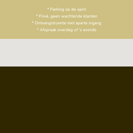
* Parking op de oprit
* Privé, geen wachtende klanten
* Ontvangstruimte met aparte ingang
* Afspraak overdag of 's avonds
Welkom op afspraak