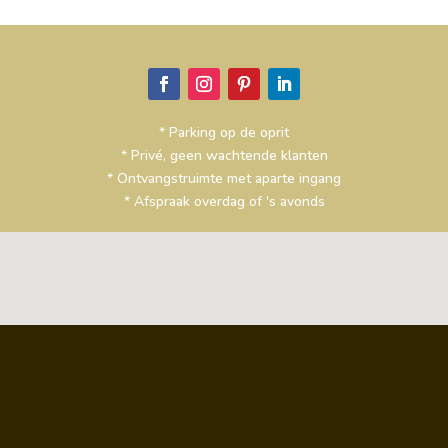
* Parking op de oprit
* Privé, geen wachtende klanten
* Ontvangstruimte met aparte ingang
* Afspraak overdag of 's avonds