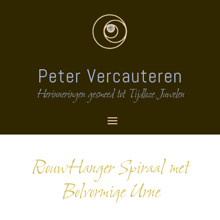
Peter Vercauteren
Herinneringen gesmeed tot Tijdloze Juwelen
RouwHanger Spiraal met
Bolvormige Urne