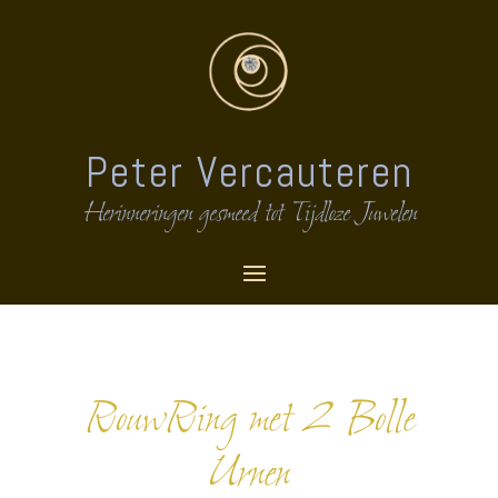
Peter Vercauteren
Herinneringen gesmeed tot Tijdloze Juwelen
RouwRing met 2 Bolle
Urnen