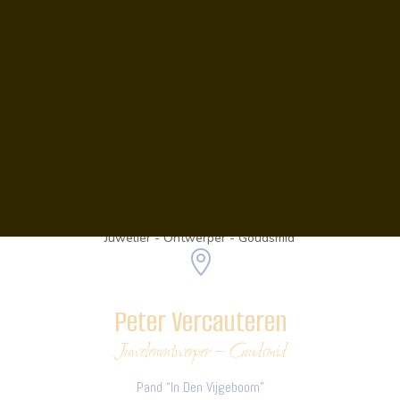
Duffelsesteenweg 96A
2860 Sint-Katelijne-Waver
Naar onze Ontwerpen
Wie zijn de ontwerpers?
Peter Vercauteren
Juwelier - Ontwerper - Goudsmid

Peter Vercauteren
Juwelenontwerper – Goudsmid
Pand “In Den Vijgeboom”