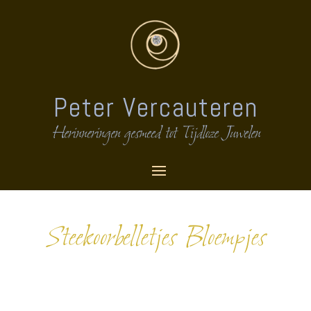
Peter Vercauteren
Herinneringen gesmeed tot Tijdloze Juwelen
Steekoorbelletjes Bloempjes