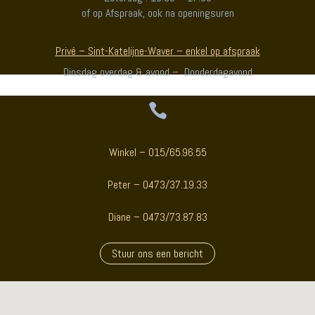
of op Afspraak, ook na openingsuren
Privé – Sint-Katelijne-Waver – enkel op afspraak
Dinsdag overdag & avond – Donderdagavond

Winkel – 015/65.96.55
Peter – 0473/37.19.33
Diane – 0473/73.87.83
Stuur ons een bericht