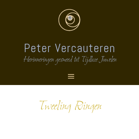
Peter Vercauteren
Herinneringen gesmeed tot Tijdloze Juwelen
Tweeling Ringen