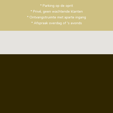
* Parking op de oprit
* Privé, geen wachtende klanten
* Ontvangstruimte met aparte ingang
* Afspraak overdag of 's avonds
Welkom op afspraak