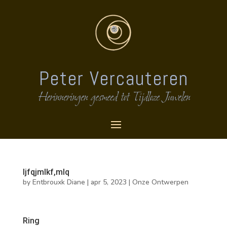
Peter Vercauteren
Herinneringen gesmeed tot Tijdloze Juwelen
ljfqjmlkf,mlq
by
Entbrouxk Diane
|
apr 5, 2023
|
Onze Ontwerpen
Ring